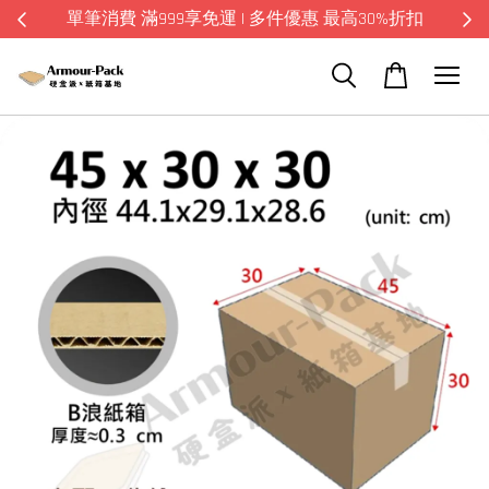
單筆消費 滿999享免運 | 多件優惠 最高30%折扣