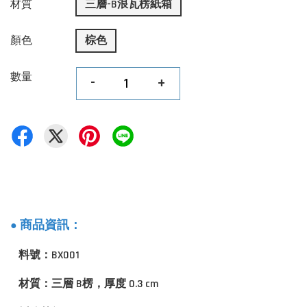
材質
三層-B浪瓦楞紙箱
顏色
棕色
數量
-
+
商品資訊：
●
料號：BX001
材質：三層 B楞，厚度 0.3 cm