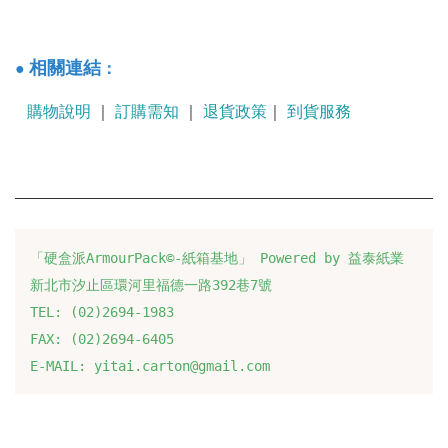
：
相關連結
●
購物說明
｜
訂購需知
｜
退貨政策
｜
到貨服務
「硬盒派ArmourPack©-紙箱基地」 Powered by 益泰紙業
新北市汐止區環河里福德一路392巷7號
TEL: (02)2694-1983
FAX: (02)2694-6405
E-MAIL: yitai.carton@gmail.com