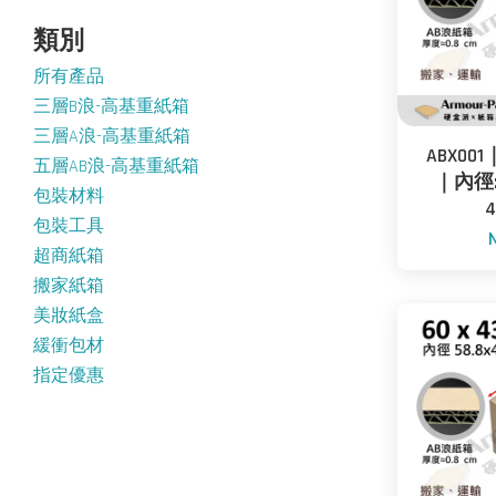
類別
所有產品
三層B浪-高基重紙箱
三層A浪-高基重紙箱
ABX001
五層AB浪-高基重紙箱
｜內徑: 5
包裝材料
4
包裝工具
超商紙箱
搬家紙箱
美妝紙盒
緩衝包材
指定優惠