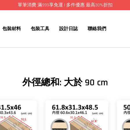
單筆消費 滿999享免運 | 多件優惠 最高30%折扣
包裝材料
包裝工具
設計日誌
聯絡我們
外徑總和: 大於 90 cm