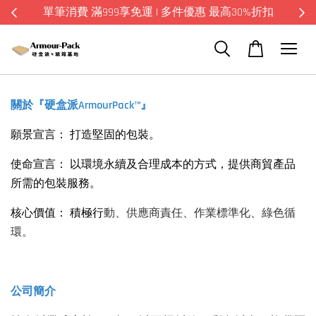
單筆消費 滿999享免運 | 多件優惠 最高30%折扣
關於『硬盒派ArmourPack™』
願景宣言：
打造堅固的包裝。
使命宣言： 以環境永續及合理成本的方式，提供商貿產品
所需的包裝服務。
核心價值： 積極行
動、供應商責任、作業標準化、綠色循
環。
公司簡介