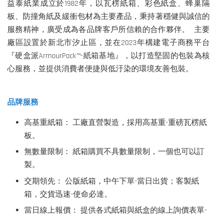
益泰紙業成立於1982年，以瓦楞紙箱、彩色紙盒、蜂巢隔
板、防撞角紙及緩衝包材為主要產品，秉持著穩健與誠信的
服務精神，廣受成為各品牌客戶所信賴的合作夥伴。 主要
廠區設置於新北市汐止區，並在2023年構建電子商務平台
『硬盒派ArmourPack™-紙箱基地』，以打造堅固的包裝為核
心服務，並提供消費者便捷與低汙染的環境友善包裝。
品牌服務
高基重紙箱： 工廠直營製造，採用高基重-重磅瓦楞紙
板。
無數量限制：
紙箱購買不具數量限制，一個也可以訂
製。
交期領先：
公版紙箱，中午下單-當日出貨；客製紙
箱，交貨迅速-使命必達。
當日線上報價： 提供各式紙箱與紙盒的線上詢價表單-