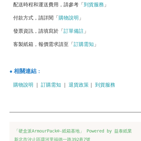
配送時程和運送費用，請參考「
到貨服務
」
付款方式，請詳閱「
購物說明
」
發票資訊，請填寫於「
訂單備註
」
客製紙箱，報價需求請至「
訂購需知
」
：
相關連結
●
購物說明
｜
訂購需知
｜
退貨政策
｜
到貨服務
「硬盒派ArmourPack©-紙箱基地」 Powered by 益泰紙業
新北市汐止區環河里福德一路392巷7號