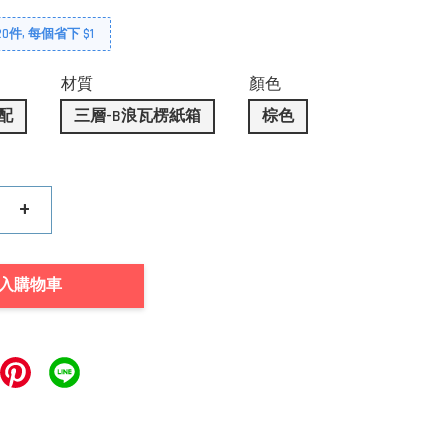
0件, 每個省下 $1
材質
顏色
配
三層-B浪瓦楞紙箱
棕色
+
入購物車