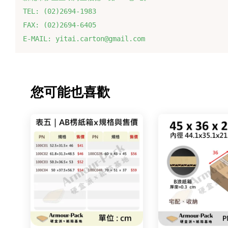
TEL: (02)2694-1983
FAX: (02)2694-6405
E-MAIL: yitai.carton@gmail.com
您可能也喜歡