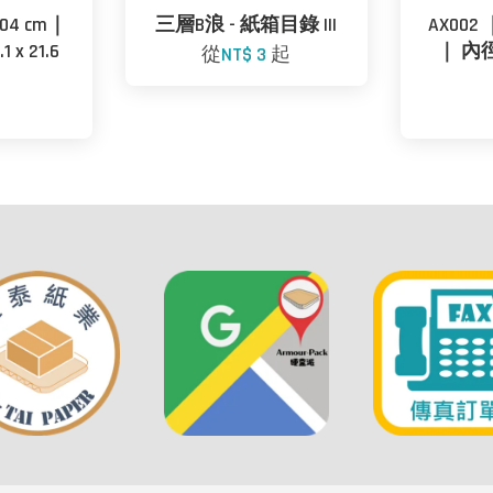
04 cm｜
三層B浪 - 紙箱目錄 III
AX002 
1 x 21.6
｜ 內徑: 
從
NT$ 3
起