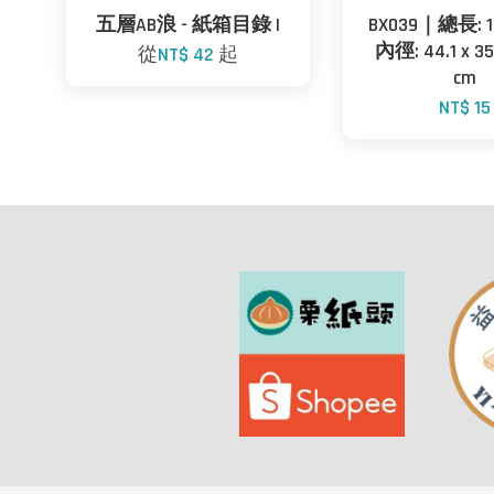
五層AB浪 - 紙箱目錄 I
BX039｜總長: 1
內徑: 44.1 x 35.
從
NT$ 42
起
cm
NT$ 15