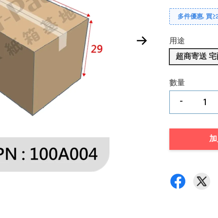
多件優惠, 買≥2
用途
超商寄送 宅
數量
-
加