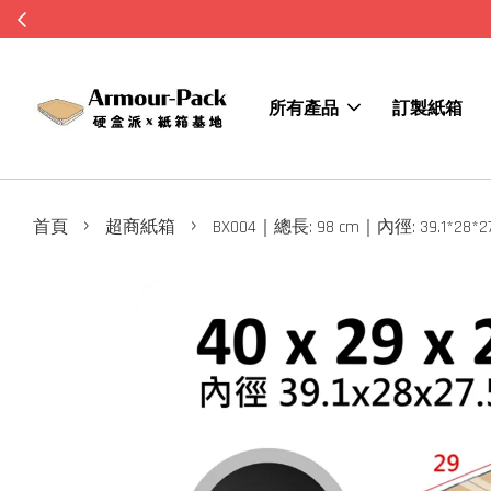
所有產品
訂製紙箱
›
›
首頁
超商紙箱
BX004｜總長: 98 cm｜內徑: 39.1*28*27