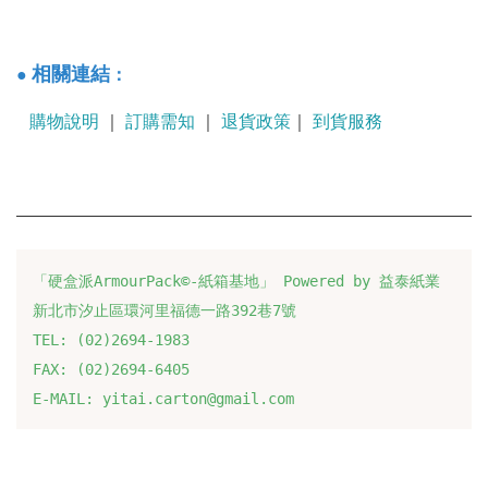
：
相關連結
●
購物說明
｜
訂購需知
｜
退貨政策
｜
到貨服務
「硬盒派ArmourPack©-紙箱基地」 Powered by 益泰紙業
新北市汐止區環河里福德一路392巷7號
TEL: (02)2694-1983
FAX: (02)2694-6405
E-MAIL: yitai.carton@gmail.com