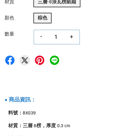
材質
三層-B浪瓦楞紙箱
顏色
棕色
數量
-
+
商品資訊：
●
料號：BX039
材質：三層 B楞，厚度 0.3 cm