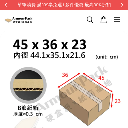
單筆消費 滿999享免運 | 多件優惠 最高30%折扣