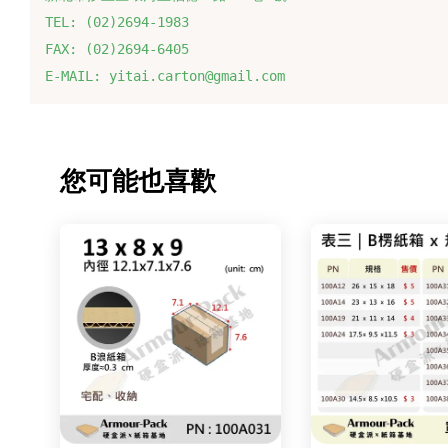
TEL: (02)2694-1983
FAX: (02)2694-6405
E-MAIL: yitai.carton@gmail.com
您可能也喜歡