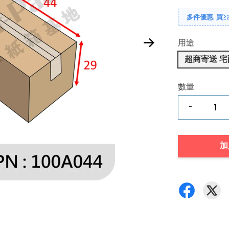
多件優惠, 買≥2
用途
超商寄送 宅
數量
-
加