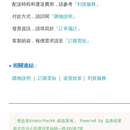
配送時程和運送費用，請參考「
到貨服務
」
付款方式，請詳閱「
購物說明
」
發票資訊，請填寫於「
訂單備註
」
客製紙箱，報價需求請至「
訂購需知
」
：
相關連結
●
購物說明
｜
訂購需知
｜
退貨政策
｜
到貨服務
「硬盒派ArmourPack©-紙箱基地」 Powered by 益泰紙業
新北市汐止區環河里福德一路392巷7號