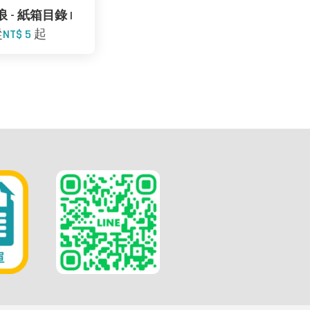
 - 紙箱目錄 I
從
NT$ 5
起