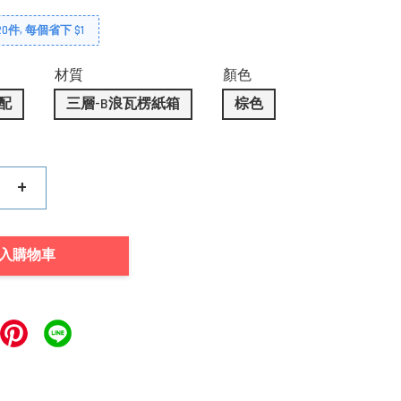
0件, 每個省下 $1
材質
顏色
配
三層-B浪瓦楞紙箱
棕色
+
入購物車