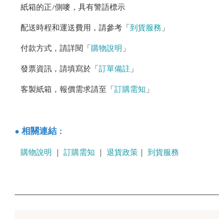
紙箱的正/側嘜，具有警語標示
配送時程和運送費用，請參考「
到貨服務
」
付款方式，請詳閱「
購物說明
」
發票資訊，請填寫於「
訂單備註
」
客製紙箱，報價需求請至「
訂購需知
」
：
相關連結
●
購物說明
｜
訂購需知
｜
退貨政策
｜
到貨服務