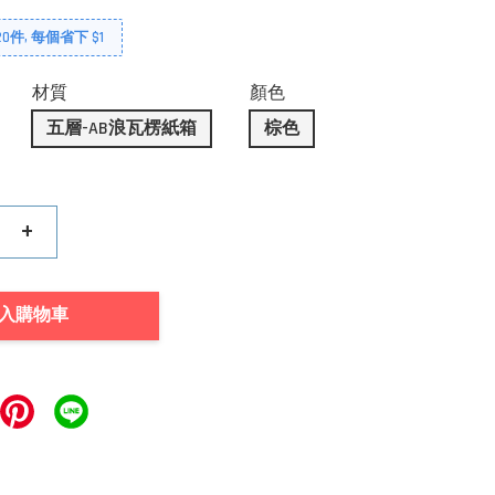
0件, 每個省下 $1
材質
顏色
五層-AB浪瓦楞紙箱
棕色
+
入購物車