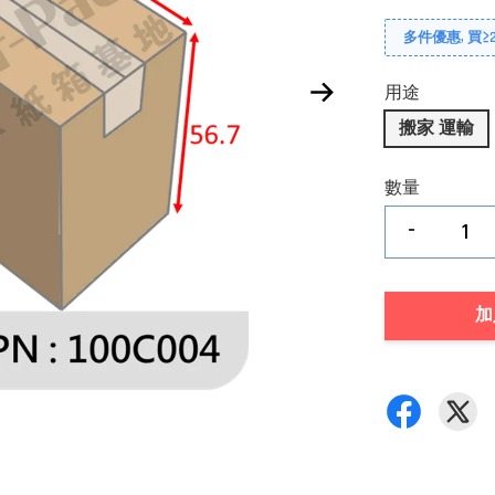
多件優惠, 買≥2
用途
搬家 運輸
數量
-
加