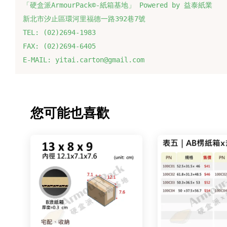
「硬盒派ArmourPack©-紙箱基地」 Powered by 益泰紙業
新北市汐止區環河里福德一路392巷7號
TEL: (02)2694-1983
FAX: (02)2694-6405
E-MAIL: yitai.carton@gmail.com
您可能也喜歡