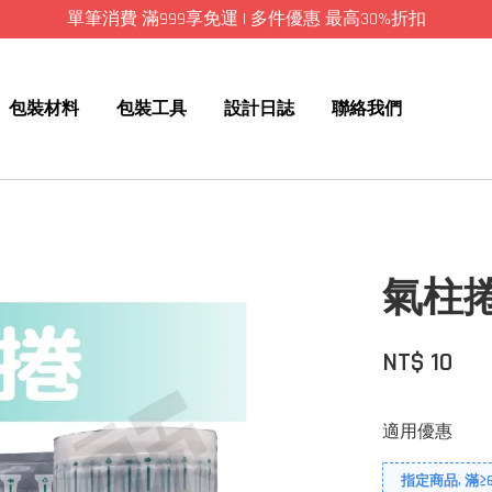
單筆消費 滿999享免運 | 多件優惠 最高30%折扣
包裝材料
包裝工具
設計日誌
聯絡我們
氣柱
NT$ 10
適用優惠
指定商品, 滿≥60