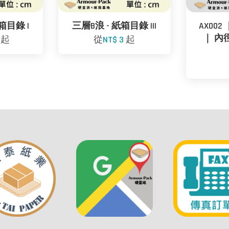
箱目錄 I
三層B浪 - 紙箱目錄 III
AX002 
｜ 內徑: 
2
起
從
NT$ 3
起