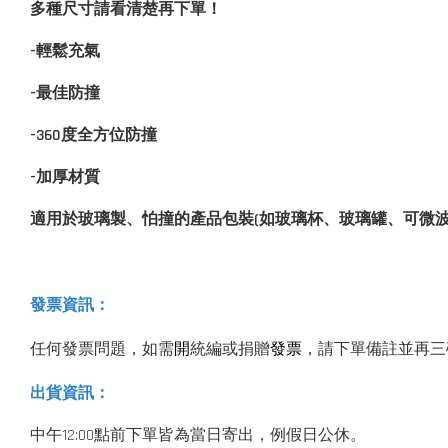
多種尺寸請看清楚再下單！
-輕鬆充氣
-最佳防撞
-360度全方位防撞
-加厚材質
適用於玻璃製、怕撞的產品包裝(如玻璃杯、玻璃罐、可微波
：
發票資訊
開
發票
任何發票問題，如需
統編或捐贈
，請下單備註並再三
：
出貨資訊
中午12:00點前下單皆為當日寄出，例假日公休。