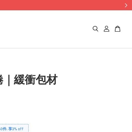
捲｜緩衝包材
件, 享3% off