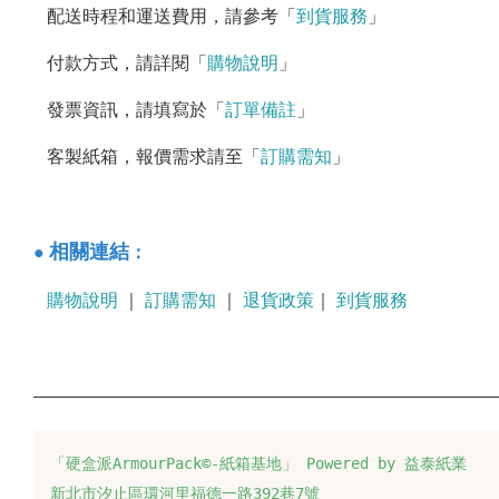
配送時程和運送費用，請參考「
到貨服務
」
付款方式，請詳閱「
購物說明
」
發票資訊，請填寫於「
訂單備註
」
客製紙箱，報價需求請至「
訂購需知
」
：
相關連結
●
購物說明
｜
訂購需知
｜
退貨政策
｜
到貨服務
「硬盒派ArmourPack©-紙箱基地」 Powered by 益泰紙業
新北市汐止區環河里福德一路392巷7號