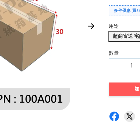
多件優惠, 買≥2
用途
超商寄送 宅
數量
-
加