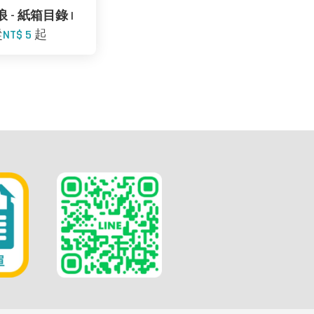
 - 紙箱目錄 I
從
NT$ 5
起