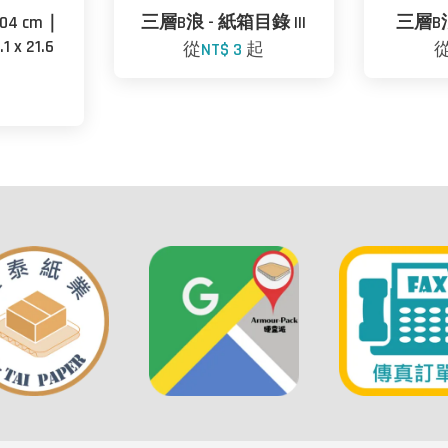
04 cm｜
三層B浪 - 紙箱目錄 III
三層B浪
1 x 21.6
從
NT$ 3
起