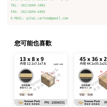
TEL: (02)2694-1983
FAX: (02)2694-6405
E-MAIL: yitai.carton@gmail.com
您可能也喜歡