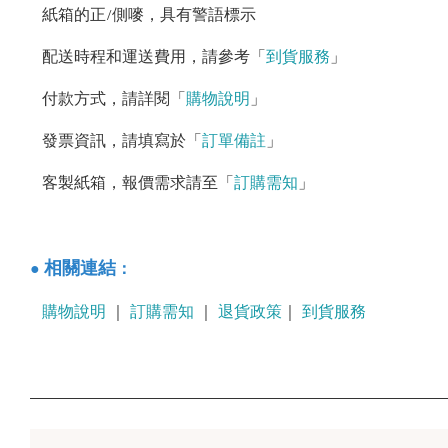
紙箱的正/側嘜，具有警語標示
配送時程和運送費用，請參考「
到貨服務
」
付款方式，請詳閱「
購物說明
」
發票資訊，請填寫於「
訂單備註
」
客製紙箱，報價需求請至「
訂購需知
」
：
相關連結
●
購物說明
｜
訂購需知
｜
退貨政策
｜
到貨服務