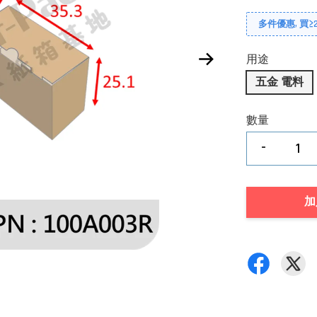
多件優惠, 買≥2
用途
五金 電料
數量
-
加