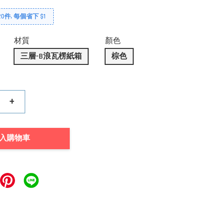
0件, 每個省下 $1
材質
顏色
三層-B浪瓦楞紙箱
棕色
+
入購物車