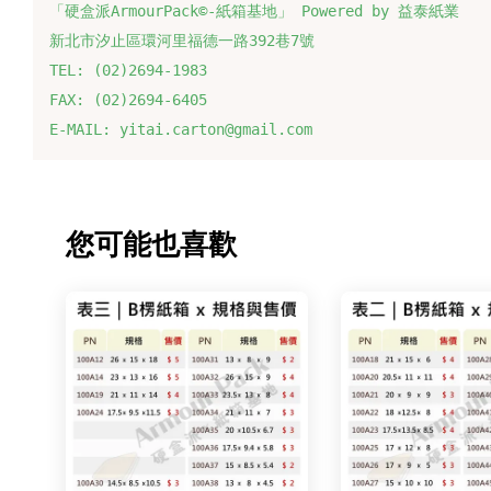
「硬盒派ArmourPack©-紙箱基地」 Powered by 益泰紙業
新北市汐止區環河里福德一路392巷7號
TEL: (02)2694-1983
FAX: (02)2694-6405
E-MAIL: yitai.carton@gmail.com
您可能也喜歡