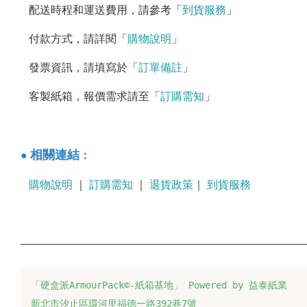
配送時程和運送費用，請參考「
到貨服務
」
付款方式，請詳閱「
購物說明
」
發票資訊，請填寫於「
訂單備註
」
客製紙箱，報價需求請至「
訂購需知
」
：
相關連結
●
購物說明
｜
訂購需知
｜
退貨政策
｜
到貨服務
「硬盒派ArmourPack©-紙箱基地」 Powered by 益泰紙業
新北市汐止區環河里福德一路392巷7號