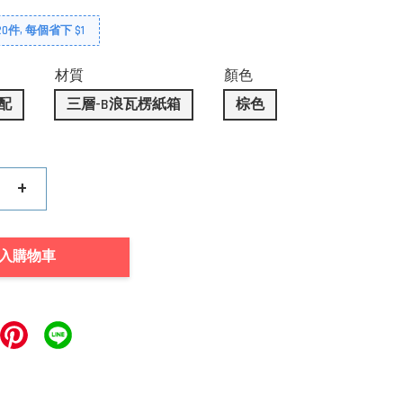
0件, 每個省下 $1
材質
顏色
配
三層-B浪瓦楞紙箱
棕色
+
入購物車