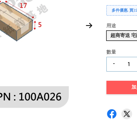
多件優惠, 買≥2
用途
超商寄送 宅
數量
-
加