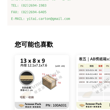
TEL: (02)2694-1983
FAX: (02)2694-6405
E-MAIL: yitai.carton@gmail.com
您可能也喜歡